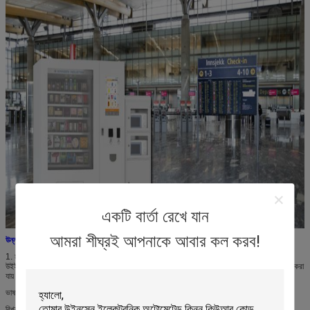
একটি বার্তা রেখে যান
আমরা শীঘ্রই আপনাকে আবার কল করব!
উন্নত বৈশিষ্ট্য:
1. মাল্টি ভাষার সফটওয়্যার UI
উইইনসেন খাদ্য ভেন্ডিং মেশিন ডিফল্টরূপে ইংরেজী ভাষা দিয়ে থাকে, তবে ঐচ্ছিক ফাংশন দিয়ে 4 টি আলাদা আলাদা করা
যায়
ভাষা সর্বাধিক, এই বৈশিষ্ট্য আন্তর্জাতিক বিমানবন্দর, প্রদর্শনী, 5 তারকা হোটেল এবং মত জায়গা জন্য খুব দরকারী
বিখ্যাত রিসর্ট