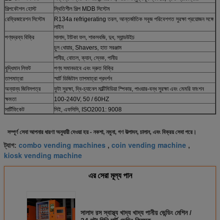
শিল্পকৌশল হোস্ট
স্থিতিশীল শিল্প MDB সিস্টেম
রেফ্রিজারেশন সিস্টেম
R134a refrigerating তরল, আন্তর্জাতিক সবুজ পরিবেশগত সুরক্ষা প্রয়োজন সঙ্গে
লাইন
পণ্যদ্রব্য বিক্রি
সালাদ, টাটকা ফল, শাকসবজি, দুধ, স্যান্ডউইচ
চুল ধোয়ার, Shavers, হাত সরঞ্জাম
পানীয়, বোতল, ক্যান, স্নেক, পানীয়
বুদ্ধিমান লিফট
পণ্য সমানভাবে এবং দ্রুত বিক্রি
তাপমাত্রা
স্মার্ট ডিজিটাল তাপমাত্রা প্রদর্শন
অন্যান্য জিনিসপত্র
ফুটা সুরক্ষা, দ্বি-চ্যানেল মাল্টিমিডিয়া স্পিকার, পাওয়ার-বন্ধ সুরক্ষা এবং মেমরি ফাংশন
ক্ষমতা
100-240V, 50 / 60HZ
সার্টিফিকেট
সিই, এফসিসি, ISO2001: 9008
সম্পূর্ণ সেবা আপনার ধারণা অনুযায়ী দেওয়া হয় - নকশা, নমুনা, গণ উত্পাদন, চালান, এবং বিক্রয় সেবা পরে।
combo vending machines
coin vending machine
ট্যাগ:
,
,
kiosk vending machine
এর সেরা মূল্য পান
সালাদ রস স্বাস্থ্য খাদ্য খাদ্য পানীয় ভেন্ডিং মেশিন /