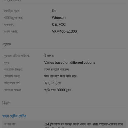
উৎপত্তি স্থল:
চীন
পরিচিতিমুলক নাম:
Winnsen
সাক্ষ্যদান:
CE, FCC
মডেল নম্বার:
VKM400-E1300
প্রদান
ন্যূনতম চাহিদার পরিমাণ:
1 জামায়
মূল্য:
Varies based on different options
প্যাকেজিং বিবরণ:
আদর্শ রপ্তানি প্যাকেজ
ডেলিভারি সময়:
স্টক প্রাপ্যতা উপর নির্ভর করে
পরিশোধের শর্ত:
T/T, L/C, পে
যোগানের ক্ষমতা:
প্রতি মাসে 3000 টুকরা
বিবরণ
খাদ্য ভেন্ডিং মেশিন
পণ্যের নাম:
24 ঘন্টা সালাদ রস স্বাস্থ্য ডায়েট খাবার গরম খাবার মাইক্রোওয়েভের সাথে