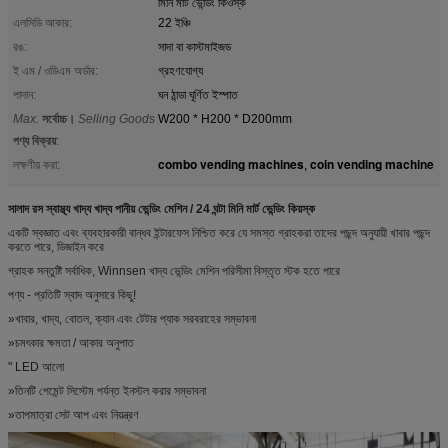
মিনি মার্ট ভেন্ডিং কিওস্ক
এলসিডি আকার:
22 ইঞ্চি
রঙ:
সাদা বা কাস্টমাইজড
ই এম / ওডিএম অর্ডার:
গ্রহণযোগ্য
পাদান:
ঘন ঠান্ডা ঘূর্ণিত ইস্পাত
Max.
সর্বোচ্চ।
Selling Goods
W200 * H200 * D200mm
পণ্য বিক্রয়
:
combo vending machines
coin vending machine
লক্ষণীয় করা:
,
সালাদ রস স্বাস্থ্য খাদ্য খাদ্য পানীয় ভেন্ডিং মেশিন / 24 ঘন্টা মিনি মার্ট ভেন্ডিং কিয়স্ক
একটি স্বজ্ঞাত এবং ব্যবহারকারী বান্ধব ইন্টারফেস নিশ্চিত করে যে সমস্ত গ্রাহকরা তাদের পছন্দ অনুযায়ী খাবার পছন্দ
করতে পারে, ডিজাইন করে
গ্রাহক সন্তুষ্টি সর্বাধিক, Winnsen খাদ্য ভেন্ডিং মেশিন পরিসীমা বিস্তৃত স্টক হতে পারে
পণ্য - প্রতিটি স্বাদ অনুসারে কিছু!
»খাবার, খাদ্য, বোতল, ক্যান এবং টেটার প্যাক সরবরাহের সম্ভাবনা
»চমৎকার ক্ষমতা / আকার অনুপাত
" LED আলো
»তিনটি পেমেন্ট সিস্টেম পর্যন্ত ইনস্টল করার সম্ভাবনা
»তাপমাত্রা সেট আপ এবং নিয়ন্ত্রণ