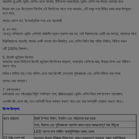
প্রচলিত কুণ্ডলী ভেন্ডিং মেশিন থেকে আলাদা, উইিনসেন স্বয়ংক্রিয় ভেন্ডিং মেশিন স্ব-উন্নত ব্যবহার করে
উন্নত ধাপ এবং উত্তোলন সিস্টেম এই সিস্টেমের সাথে পণ্য সরবরাহ, এটি ভঙ্গুর পণ্য বিক্রি করার জন্য উপযুক্ত
হতে পারে,
কাচের বোতল মত, ইলেকট্রনিক পণ্য এবং প্রসাধনী
4. গুণ গঠন
যেহেতু বেশিরভাগ ভেন্ডিং মেশিনই সর্বজনীন স্থানে স্থাপন করা হয়, তাই নিরাপত্তার একটি বড় সমস্যা, আমাদের সাথে
ইঞ্জিনিয়ারদের প্রচেষ্টা, আমরা একটি অনন্য গঠন ডিজাইন, এবং মেশিন নির্মাণ উচ্চ শক্তি নির্বাচন, নিশ্চিত করুন
এটি 100% নিরাপদ।
5. রিমোট কন্ট্রোল সিস্টেম
আমাদের ওয়েব ভিত্তিক রিমোট কন্ট্রোল সিস্টেমের মাধ্যমে, অপারেটর মেশিনের জায়, বিক্রয় বিশদ এবং নিরীক্ষণ
করতে পারে
দৈনিক / মাসিক তার / তার অফিস থেকে আয় রিপোর্ট, চমত্কার সুবিধাজনক এবং মেশিন নিশ্চিত করা সহজ
তাদের সেরা অবস্থা।
7. রক্ষণাবেক্ষণ
হার্ডওয়্যার এবং সফ্টওয়্যার নিখুঁত সংমিশ্রণ সঙ্গে, Winnsen ভেন্ডিং মেশিন বিরল রক্ষণাবেক্ষণ প্রয়োজন,
এমনকি যদি ভেঙ্গে যায়, তবে মেশিনটি নিজে সনাক্ত করতে পারে এবং তার সমস্যাটি মেরামত করতে পারে।
বিশেষ উল্লেখ:
ধাতব কাঠামো
বিরাট ইস্পাত নির্মাণ, ইনস্টল এবং পরিচালনা করা সহজ
পণ্য, নিরাপদ এবং সুবিধাজনক প্রদর্শন ডাবল-স্তর সামঞ্জস্যপূর্ণ কাচ উইন্ডো
LED আলো সঙ্গে মার্জিত অ্যালুমিনিয়াম দরজা ফ্রেম
22 ইঞ্চি স্পর্শ পর্দা
অত্যন্ত উন্নত ইউজার ইন্টারফেস, আরও বন্ধুত্বপূর্ণ ব্যবহার, দ্রুত প্রতিক্রিয়া