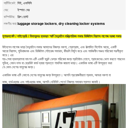
সার্টিফিকেট:
সিই, এফসিসি
ঘের:
ইস্পাত ঘের
কম্পিউটার:
শিল্প হোস্ট
luggage storage lockers
dry cleaning locker systems
লক্ষণীয় করা:
,
সুপারমার্কেট / লাইব্রেরি / বিমানবন্দর ব্যবহৃত স্মার্ট বৈদ্যুতিন মন্ত্রিপরিষদ লকার ডিজিটাল নিরাপদ লাগেজ দরজা লকার
উইনসেন লাগেজ ভাড়া বৈদ্যুতিন লকার আমাদের নিজস্ব নকশা, প্রোগ্রাম, এবং উত্পাদিত সিস্টেম আছে, একটি
আরো নিরাপদ, সুবিধাজনক এবং ডিজিটাল স্টোরেজ সমাধান, কীগুলি নির্মূল করে এবং সার্বজনীন সঞ্চয় পরিষেবা সরলীকৃত
করে। এর
স্ব-সেবা ব্যবস্থাপনা ফাংশন এটি একটি ফ্রন্ট ডেস্ক পরিষেবা জন্য প্রতিষ্ঠান তোলে, গ্রাহকদের ভোগ করতে পারবেন
সুবিধা, যেমন নগদ বা ক্রেডিট কার্ড দ্বারা প্রদত্ত পাবলিক জায়গা ভাড়া। একাধিক ভাষা এটি উপযুক্ত করা
যে কোন দেশের মানুষের জন্য।
একাধিক ভাষা এটি কোনো দেশের মানুষের জন্য উপযুক্ত।
আপনি প্রয়োজনীয়তা প্রদান, আমরা নকশা না
কাজ, হার্ডওয়্যার এবং সফ্টওয়্যার কাজ, আপনি বেনিফিট পেতে!
নিজস্ব সমাধান স্বাগত জানাই।