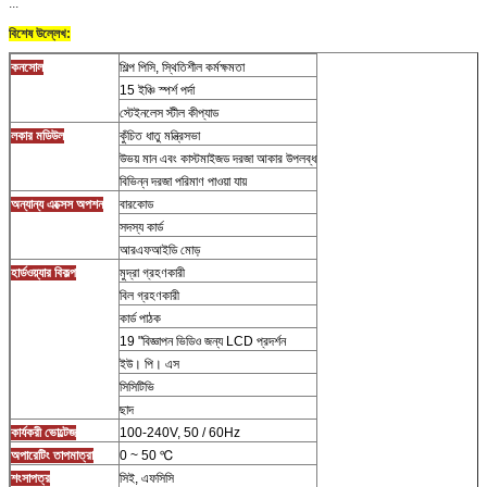
...
বিশেষ উল্লেখ:
কনসোল
শিল্প পিসি, স্থিতিশীল কর্মক্ষমতা
জমা দিন
15 ইঞ্চি স্পর্শ পর্দা
স্টেইনলেস স্টীল কীপ্যাড
লকার মডিউল
কুঁচিত ধাতু মন্ত্রিসভা
উভয় মান এবং কাস্টমাইজড দরজা আকার উপলব্ধ
বিভিন্ন দরজা পরিমাণ পাওয়া যায়
অন্যান্য এক্সেস অপশন
বারকোড
সদস্য কার্ড
আরএফআইডি মোড়
হার্ডওয়্যার বিকল্প
মুদ্রা গ্রহণকারী
বিল গ্রহণকারী
কার্ড পাঠক
19 "বিজ্ঞাপন ভিডিও জন্য LCD প্রদর্শন
ইউ। পি। এস
সিসিটিভি
ছাদ
কার্যকরী ভোল্টেজ
100-240V, 50 / 60Hz
অপারেটিং তাপমাত্রা
0 ~ 50 ℃
শংসাপত্র
সিই, এফসিসি