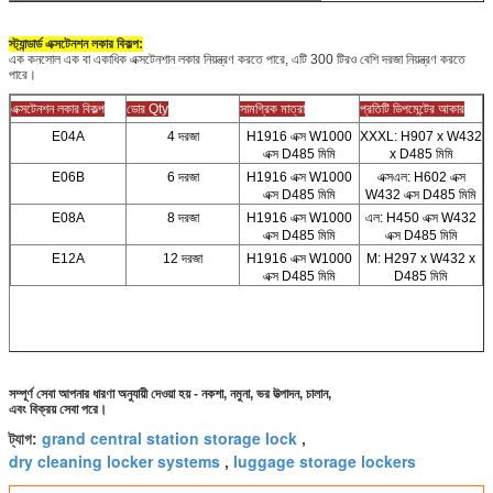
স্ট্যান্ডার্ড এক্সটেনশন লকার বিকল্প:
এক কনসোল এক বা একাধিক এক্সটেনশান লকার নিয়ন্ত্রণ করতে পারে, এটি 300 টিরও বেশি দরজা নিয়ন্ত্রণ করতে
পারে।
এক্সটেনশন লকার বিকল্প
ডোর Qty
সামগ্রিক মাত্রা
প্রতিটি ডিপমেন্টের আকার
E04A
4 দরজা
H1916 এক্স W1000
XXXL: H907 x W432
এক্স D485 মিমি
x D485 মিমি
E06B
6 দরজা
H1916 এক্স W1000
এক্সএল: H602 এক্স
এক্স D485 মিমি
W432 এক্স D485 মিমি
E08A
8 দরজা
H1916 এক্স W1000
এল: H450 এক্স W432
এক্স D485 মিমি
এক্স D485 মিমি
E12A
12 দরজা
H1916 এক্স W1000
M: H297 x W432 x
এক্স D485 মিমি
D485 মিমি
সম্পূর্ণ সেবা আপনার ধারণা অনুযায়ী দেওয়া হয় - নকশা, নমুনা, ভর উত্পাদন, চালান,
এবং বিক্রয় সেবা পরে।
grand central station storage lock
ট্যাগ:
,
dry cleaning locker systems
luggage storage lockers
,