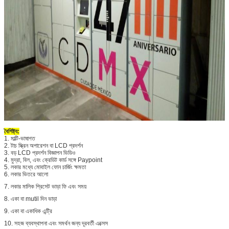
একটি বার্তা রেখে যান
আমরা শীঘ্রই আপনাকে আবার কল করব!
বৈশিষ্ট্য:
1. মাল্টি-ভাষাগত
2. টাচ স্ক্রিন অপারেশন বা LCD প্রদর্শন
3. বড় LCD প্রদর্শন বিজ্ঞাপন ভিডিও
4. মুদ্রা, বিল, এবং ক্রেডিট কার্ড সঙ্গে Paypoint
5. লকার মধ্যে মোবাইল ফোন চার্জিং ক্ষমতা
6. লকার ভিতরে আলো
7. লকার মালিক প্রিসেট ভাড়া ফি এবং সময়
8. একা বা mutil দিন ভাড়া
9. একা বা একাধিক এন্ট্রি
10. সহজ ব্যবস্থাপনা এবং সমর্থন জন্য দূরবর্তী এক্সেস