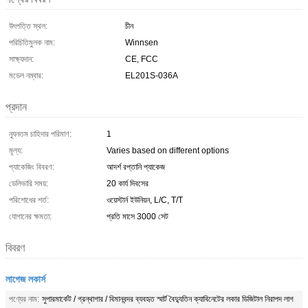
উৎপত্তি স্থল:
চীন
পরিচিতিমুলক নাম:
Winnsen
সাক্ষ্যদান:
CE, FCC
মডেল নম্বার:
EL201S-036A
প্রদান
ন্যূনতম চাহিদার পরিমাণ:
1
মূল্য:
Varies based on different options
প্যাকেজিং বিবরণ:
আদর্শ রপ্তানি প্যাকেজ
ডেলিভারি সময়:
20 কার্য দিবসের
পরিশোধের শর্ত:
ওয়েস্টার্ন ইউনিয়ন, L/C, T/T
যোগানের ক্ষমতা:
প্রতি মাসে 3000 সেট
বিবরণ
লাগেজ লকার্স
পণ্যের নাম:
সুপারমার্কেট / গ্রন্থাগার / বিমানবন্দর ব্যবহৃত স্মার্ট বৈদ্যুতিন ক্যাবিনেটের লকার ডিজিটাল নিরাপদ লাগ