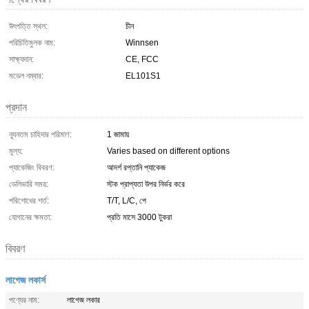
উৎপত্তি স্থল:
চীন
পরিচিতিমুলক নাম:
Winnsen
সাক্ষ্যদান:
CE, FCC
মডেল নম্বার:
EL101S1
প্রদান
ন্যূনতম চাহিদার পরিমাণ:
1 জামায়
মূল্য:
Varies based on different options
প্যাকেজিং বিবরণ:
আদর্শ রপ্তানি প্যাকেজ
ডেলিভারি সময়:
স্টক প্রাপ্যতা উপর নির্ভর করে
পরিশোধের শর্ত:
T/T, L/C, পে
যোগানের ক্ষমতা:
প্রতি মাসে 3000 টুকরা
বিবরণ
লাগেজ লকার্স
পণ্যের নাম:
লাগেজ লকার