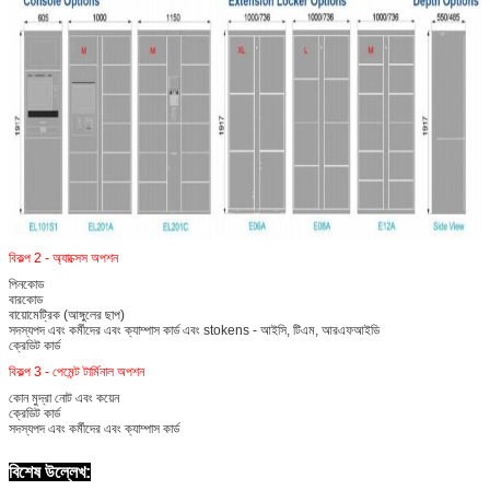
একটি বার্তা রেখে যান
আমরা শীঘ্রই আপনাকে আবার কল করব!
বিকল্প 2 - অ্যাক্সেস অপশন
পিনকোড
বারকোড
বায়োমেট্রিক (আঙ্গুলের ছাপ)
সদস্যপদ এবং কর্মীদের এবং ক্যাম্পাস কার্ড এবং stokens - আইসি, টিএম, আরএফআইডি
ক্রেডিট কার্ড
বিকল্প 3 - পেমেন্ট টার্মিনাল অপশন
কোন মুদ্রা নোট এবং কয়েন
ক্রেডিট কার্ড
জমা দিন
সদস্যপদ এবং কর্মীদের এবং ক্যাম্পাস কার্ড
বিশেষ উল্লেখ: