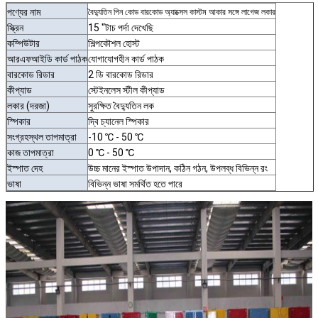
পণ্যের
নাম
বৈদ্যুতিন পিন কোড বারকোড অ্যাক্সেস কাস্টম আকার সঙ্গে লাগেজ লকার
স্ক্রিন
15 "টাচ পর্দা দেখেছি
কম্পিউটার
শিল্পকৌশল হোস্ট
আরএফআইডি কার্ড পাঠক
যোগাযোগহীন কার্ড পাঠক
বারকোড রিডার
2 ডি বারকোড রিডার
কীপ্যাড
স্টেইনলেস স্টীল কীপ্যাড
লকার (দরজা)
সুরক্ষিত বৈদ্যুতিন লক
স্পিকার
দ্বি চ্যানেল স্পিকার
সংগ্রহস্থল তাপমাত্রা
-10 ℃ - 50 ℃
কাজ তাপমাত্রা
0 ℃ - 50 ℃
ইস্পাত দেহ
উচ্চ মানের ইস্পাত উপাদান, কঠিন গঠন, উপলব্ধ বিভিন্ন রং
ভাষা
বিভিন্ন ভাষা সমর্থিত হতে পারে