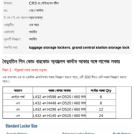
উপাদান:
CRS বা স্টেইনলেস স্টীল
রঙ:
গ্রে / কাস্টম
ই এম / ই এম আদেশ:
গ্রহণযোগ্য
ওয়ারান্টীর:
এক বছর
ওয়াইফাই:
সমর্থিত
দূরবর্তী নিয়ন্ত্রণ:
সমর্থিত
luggage storage lockers
grand central station storage lock
লক্ষণীয় করা:
,
বৈদ্যুতিন পিন কোড বারকোড অ্যাক্সেস কাস্টম আকার সঙ্গে লাগেজ লকার
বিকল্প 1 - স্ট্যান্ডার্ড লকার আকার মডুলার
এক কনসোল এক বা একাধিক এক্সটেনশান লকার নিয়ন্ত্রণ করতে পারে, এটি 300 টিরও বেশি দরজা নিয়ন্ত্রণ করতে
পারে।
আয়তন
দরজা খোলার আকার
সর্বোচ্চ দরজা Qty
এক্সট্রা লার্জ
L432 এক্স H598 এক্স D520 / 460 মিমি
6
এল
L432 এক্স H448 এক্স D520 / 460 মিমি
8
এম
L432 এক্স H296 এক্স D520 / 460 মিমি
12
এস
L432 এক্স H145 এক্স D520 / 460 মিমি
24