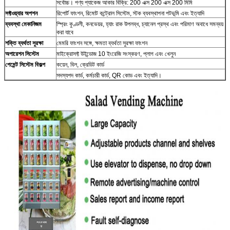
সর্বোচ্চ। পণ্য প্যাকেজ আকার বিক্রি: 200 এক্স 200 এক্স 200 মিমি
সফ্টওয়্যার অপশন
রিপোর্ট ফাংশন, রিমোট কন্ট্রোল সিস্টেম, স্টক ব্যবস্থাপনা পটভূমি এবং ইত্যাদি
ব্যবস্থা মেকানিজম
স্প্রিং কুণ্ডলী, কনভেয়র, হ্যাং রাক উপলব্ধ, চ্যানেল প্রস্থ এবং পরিমাণ অবাধে সমন্বয়
একটি বার্তা রেখে যান
করা যাবে
শক্তি ব্যর্থতা সুরক্ষা
মেমরি ফাংশন সঙ্গে, ক্ষমতা ব্যর্থতা সুরক্ষা ফাংশন
আমরা শীঘ্রই আপনাকে আবার কল করব!
অপারেশন সিস্টেম
মাইক্রোসফ্ট উইন্ডোজ 10 ইংরেজি সংস্করণ, প্লাগ এবং খেলুন
পেমেন্ট সিস্টেম বিকল্প
কয়েন, বিল, ক্রেডিট কার্ড
সদস্যপদ কার্ড, কর্মচারী কার্ড, QR কোড এবং ইত্যাদি।