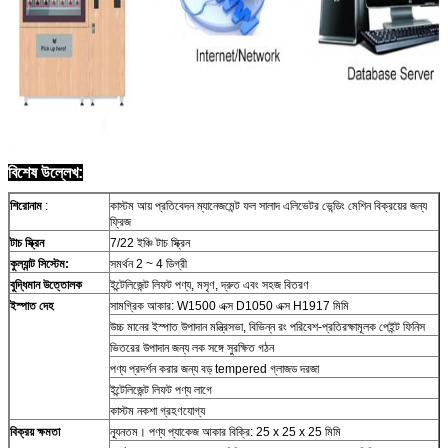
বিশেষ উল্লেখ:
শিরোনাম
:
কাস্টম আয় প্রতিবেদন ম্যানেজমেন্ট ফল সালাদ এলিভেটর ভেন্ডিং মেশিন বিক্রয়ের জন্য
ফ্রিজ
টাচ স্ক্রিন
7/22 ইঞ্চি টাচ স্ক্রিন
কুল্যান্ট সিস্টেম:
সমর্থন 2 ~ 4 ডিগ্রী
বুদ্ধিমান উত্তোলক
ইন্টেলিজেন্ট লিফট পণ্য, মসৃণ, দ্রুত এবং সহজ বিতরণ
ইস্পাত দেহ
সামগ্রিক আকার: W1500 এক্স D1050 এক্স H1917 মিমি
উচ্চ মানের ইস্পাত উপাদান মন্ত্রিসভা, বিভিন্ন রং পরিবেশ-প্রতিরক্ষামূলক পেইন্ট ফিনিস
ভিতরের উপাদান জন্য লক সঙ্গে সুরক্ষিত গঠন
পণ্য প্রদর্শন করার জন্য বড় tempered গ্লাজড দরজা
ইন্টেলিজেন্ট লিফট পণ্য লাগে
কাস্টম নকশা গ্রহণযোগ্য
বিক্রয় ক্ষমতা
ন্যূনতম। পণ্য প্যাকেজ আকার বিক্রি: 25 x 25 x 25 মিমি