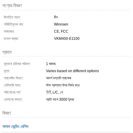
পণ্যের বিবরণ
উৎপত্তি স্থল:
চীন
পরিচিতিমুলক নাম:
Winnsen
সাক্ষ্যদান:
CE, FCC
মডেল নম্বার:
VKM400-E1100
প্রদান
ন্যূনতম চাহিদার পরিমাণ:
1 জামায়
মূল্য:
Varies based on different options
প্যাকেজিং বিবরণ:
আদর্শ রপ্তানি প্যাকেজ
ডেলিভারি সময়:
স্টক প্রাপ্যতা উপর নির্ভর করে
পরিশোধের শর্ত:
T/T, L/C, পে
যোগানের ক্ষমতা:
প্রতি মাসে 3000 টুকরা
বিবরণ
সালাদ ভেন্ডিং মেশিন