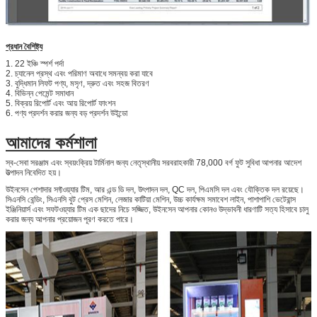
প্রধান বৈশিষ্ট্য
1. 22 ইঞ্চি স্পর্শ পর্দা
2. চ্যানেল প্রস্থ এবং পরিমাণ অবাধে সমন্বয় করা যাবে
3. বুদ্ধিমান লিফট পণ্য, মসৃণ, দ্রুত এবং সহজ বিতরণ
4. বিভিন্ন পেমেন্ট সমাধান
5. বিক্রয় রিপোর্ট এবং আয় রিপোর্ট ফাংশন
6. পণ্য প্রদর্শন করার জন্য বড় প্রদর্শন উইন্ডো
আমাদের কর্মশালা
স্ব-সেবা সরঞ্জাম এবং স্বয়ংক্রিয় টার্মিনাল জন্য নেতৃস্থানীয় সরবরাহকারী 78,000 বর্গ ফুট সুবিধা আপনার আদেশ
উত্পাদন নিবেদিত হয়।
উইনসেন পেশাদার সফ্টওয়্যার টিম, আর এন্ড ডি দল, উৎপাদন দল, QC দল, পিএমসি দল এবং যৌক্তিক দল রয়েছে।
সিএনসি বেন্ডিং, সিএনসি বুট প্রেস মেশিন, লেজার কাটিয়া মেশিন, উচ্চ কার্যক্ষম সমাবেশ লাইন, পাশাপাশি ভেটেরান্স
ইঞ্জিনিয়ার্স এবং সফটওয়্যার টিম এক ছাদের নিচে সজ্জিত, উইনসেন আপনার কোনও উদ্ভাবনী ধারণাটি সত্য হিসাবে চালু
করার জন্য আপনার প্রয়োজন পূরণ করতে পারে।