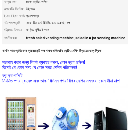
পণ্যের নাম:
সালাদ ভেন্ডিং মেশিন
অপারেটিং সিস্টেম:
উইন্ডোজ
ই এম / ইএম অর্ডার:
গ্রহণযোগ্য
পরিশোধ পদ্ধতি:
কয়েন বিল কার্ড কিউসি কোড.অনলাইন পে
মন্ত্রিসভা উপাদান:
ঘন ঠান্ডা ঘূর্ণিত ইস্পাত
fresh salad vending machine
salad in a jar vending machine
লক্ষণীয় করা:
,
কাস্টম আয় প্রতিবেদন ম্যানেজমেন্ট ফল সালাদ এলিভেটর ভেন্ডিং মেশিন বিক্রয়ের জন্য ফ্রিজ
সরবরাহ করার জন্য লিফট ব্যবহার করুন, কোন ড্রপ ডাউন!
রিমোট যে কোন সময় যে কোন সময় মেশিন পরিচালনা!
বড় ক্যাপাসিটি!
নিয়মিত পণ্য চ্যানেল এবং তাক!
বিভিন্ন পণ্য বিক্রি মেশিন সমন্বয়, কোন সীমা মাপ!