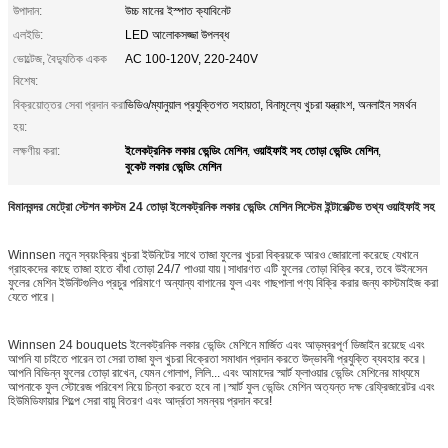
উপাদান:
উচ্চ মানের ইস্পাত ক্যাবিনেট
এলইডি:
LED আলোকসজ্জা উপলব্ধ
ভোল্টেজ, বৈদ্যুতিক একক
AC 100-120V, 220-240V
বিশেষ:
বিক্রয়োত্তর সেবা প্রদান করা
ভিডিও/ম্যানুয়াল প্রযুক্তিগত সহায়তা, বিনামূল্যে খুচরা যন্ত্রাংশ, অনলাইন সমর্থন
হয়:
ইলেকট্রনিক লকার ভেন্ডিং মেশিন
ওয়াইফাই সহ তোড়া ভেন্ডিং মেশিন
লক্ষণীয় করা:
,
,
বুকেট লকার ভেন্ডিং মেশিন
বিমানবন্দর মেট্রো স্টেশন কাস্টম 24 তোড়া ইলেকট্রনিক লকার ভেন্ডিং মেশিন সিস্টেম ইন্টারেক্টিভ তথ্য ওয়াইফাই সহ
Winnsen নতুন স্বয়ংক্রিয় খুচরা ইউনিটের সাথে তাজা ফুলের খুচরা বিক্রয়কে আরও জোরালো করেছে যেখানে
গ্রাহকদের কাছে তাজা হাতে বাঁধা তোড়া 24/7 পাওয়া যায়।সাধারণত এটি ফুলের তোড়া বিক্রি করে, তবে উইনসেন
ফুলের মেশিন ইউনিটগুলিও প্রচুর পরিমাণে অন্যান্য বাগানের ফুল এবং গাছপালা পণ্য বিক্রি করার জন্য কাস্টমাইজ করা
যেতে পারে।
Winnsen 24 bouquets ইলেকট্রনিক লকার ভেন্ডিং মেশিনে মার্জিত এবং আড়ম্বরপূর্ণ ডিজাইন রয়েছে এবং
আপনি যা চাইতে পারেন তা সেরা তাজা ফুল খুচরা বিক্রেতা সমাধান প্রদান করতে উদ্ভাবনী প্রযুক্তি ব্যবহার করে।
আপনি বিভিন্ন ফুলের তোড়া রাখেন, যেমন গোলাপ, লিলি... এবং আমাদের স্মার্ট ফ্লাওয়ার ভেন্ডিং মেশিনের মাধ্যমে
আপনাকে ফুল স্টোরেজ পরিবেশ নিয়ে চিন্তা করতে হবে না।স্মার্ট ফুল ভেন্ডিং মেশিন অত্যন্ত দক্ষ রেফ্রিজারেটর এবং
হিউমিডিফায়ার শিল্পে সেরা বায়ু বিতরণ এবং আর্দ্রতা সমন্বয় প্রদান করে!