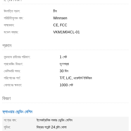
উৎপত্তি স্থল:
চীন
পরিচিতিমুলক নাম:
Winnsen
সাক্ষ্যদান:
CE, FCC
মডেল নম্বার:
VKM1M04CL-01
প্রদান
ন্যূনতম চাহিদার পরিমাণ:
1 সেট
প্যাকেজিং বিবরণ:
তৃণশয্যা
ডেলিভারি সময়:
30 দিন
পরিশোধের শর্ত:
T/T, L/C, ওয়েস্টার্ন ইউনিয়ন
যোগানের ক্ষমতা:
1000 সেট
বিবরণ
ফ্লাওয়ার ভেন্ডিং মেশিন
পণ্যের নাম:
ইলেকট্রনিক লকার ভেন্ডিং মেশিন
সুবিধা:
বিক্রয় পয়েন্ট 24 ঘন্টা খোলা