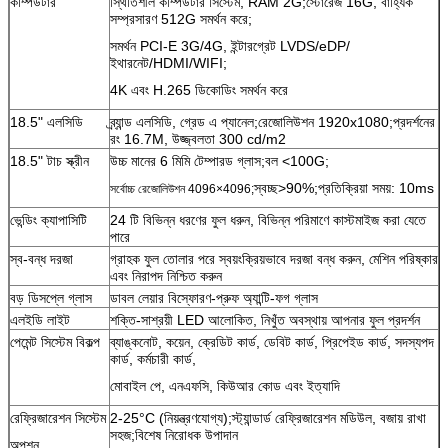
কম্পিউটার
স্থিতিশীল কম্পিউটার সিস্টেম, RAM 2G;স্টোরেজ 16G, বাহ্যিক
সম্প্রসারণ 512G সমর্থন করে;
সমর্থন PCI-E 3G/4G, ইন্টারগ্রেট LVDS/eDP/
ইথারনেট/HDMI/WIFI;
4K এবং H.265 ডিকোডিং সমর্থন করে
18.5" এলসিডি
ব্র্যান্ড এলসিডি, গ্রেড এ প্যানেল;রেজোলিউশন 1920x1080;প্রদর্শনের
রং 16.7M, উজ্জ্বলতা 300 cd/m2
18.5" টাচ স্ক্রীন
উচ্চ মানের 6 মিমি টেম্পারড গ্লাস;বল <100G;
স্বচ্ছ>90%;প্রতিক্রিয়া সময়: 10ms
সর্বোচ্চ রেজোলিউশন 4096×4096;
জমা দিন
ভেন্ডিং ক্যাপাসিটি
24 টি বিভিন্ন ধরণের ফুল ধরুন, বিভিন্ন পরিমাণে কাস্টমাইজ করা যেতে
পারে
স্ব-বন্ধ দরজা
গ্রাহক ফুল তোলার পরে স্বয়ংক্রিয়ভাবে দরজা বন্ধ করুন, মেশিন পরিষ্কার
এবং নিরাপদ নিশ্চিত করুন
বড় ডিসপ্লে গ্লাস
ডাবল লেয়ার বিস্ফোরণ-প্রুফ অ্যান্টি-ফগ গ্লাস
এলইডি লাইট
শক্তি-সাশ্রয়ী LED আলোকিত, নিখুঁত অবস্থায় আপনার ফুল প্রদর্শন
পেমেন্ট সিস্টেম বিকল্প
ব্যাঙ্কনোট, কয়েন, ক্রেডিট কার্ড, ডেবিট কার্ড, প্রিপেইড কার্ড, সদস্যপদ
কার্ড, কর্মচারী কার্ড,
মোবাইল পে, এনএফসি, কিউআর কোড এবং ইত্যাদি
রেফ্রিজারেশন সিস্টেম
2-25°C (নিয়ন্ত্রণযোগ্য);স্ট্যান্ডার্ড রেফ্রিজারেশন মডিউল, বজায় রাখা
সহজ;বিশেষ নিরোধক উপাদান
অপশন