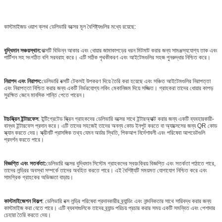
কাস্টমাইজড ওয়াশ ক্লথ ডেলিভারি বক্সের মূল বৈশিষ্ট্যগুলির মধ্যে রয়েছে:
বুদ্ধিমান সঞ্চয়স্থান:
বাক্সটি বিভিন্ন আকার এবং ধোয়ার জামাকাপড়ের ধরন মিটমাট করার জন্য সামঞ্জস্যযোগ্য তাক এবং
পার্টিশন সহ সংগঠিত বগি সরবরাহ করে। এটি সঠিক পৃথকীকরণ এবং আইটেমগুলির সহজ পুনরুদ্ধার নিশ্চিত করে।
নিরাপদ এবং নিরাপদ:
ডেলিভারি বক্সটি টেকসই উপকরণ দিয়ে তৈরি করা হয়েছে এবং সঞ্চিত আইটেমগুলির নিরাপত্তা
এবং নিরাপত্তা নিশ্চিত করার জন্য একটি নির্ভরযোগ্য লকিং মেকানিজম দিয়ে সজ্জিত। গ্রাহকরা তাদের ধোয়ার কাপড়
সুরক্ষিত জেনে মানসিক শান্তি পেতে পারেন।
টাচস্ক্রিন ইন্টারফেস
: ইন্টিগ্রেটেড স্ক্রিন গ্রাহকদের ডেলিভারি বক্সের সাথে ইন্টারঅ্যাক্ট করার জন্য একটি ব্যবহারকারী-
বান্ধব ইন্টারফেস প্রদান করে। এটি তাদের সহজেই তাদের অনন্য কোড ইনপুট করতে বা অ্যাক্সেসের জন্য QR কোড
স্ক্যান করতে দেয়। স্ক্রীনটি প্রাসঙ্গিক তথ্য যেমন অর্ডার স্থিতি, পিকআপ নির্দেশাবলী এবং পরিষেবা আপডেটগুলি
প্রদর্শন করতে পারে।
বিজ্ঞপ্তি এবং সতর্কতা:
ডেলিভারি বক্সের বুদ্ধিমান সিস্টেম গ্রাহকদের স্বয়ংক্রিয় বিজ্ঞপ্তি এবং সতর্কতা পাঠাতে পারে,
তাদের লন্ড্রির অবস্থা সম্পর্কে তাদের অবহিত করতে পারে। এই বৈশিষ্ট্যটি সময়মত যোগাযোগ নিশ্চিত করে এবং
সামগ্রিক গ্রাহকের অভিজ্ঞতা বাড়ায়।
কাস্টমাইজেশন বিকল্প
: ডেলিভারি বক্স লন্ড্রি পরিষেবা প্রদানকারীর ব্র্যান্ডিং এবং নান্দনিকতার সাথে সারিবদ্ধ করার জন্য
কাস্টমাইজ করা যেতে পারে। এটি ব্যবসাগুলিকে তাদের ব্র্যান্ড পরিচয় প্রচার করার সময় একটি সমন্বিত এবং পেশাদার
চেহারা তৈরি করতে দেয়।