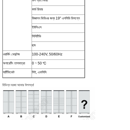
বিল গ্রহণকারী
কার্ড রিডার
বিজ্ঞাপন ভিডিওর জন্য 19" এলসিডি ডিসপ্লে
ইউপিএস
সিসিটিভি
ছাদ
ওয়ার্কিং ভোল্টেজ
100-240V, 50/60Hz
অপারেটিং তাপমাত্রা
0 ~ 50 ℃
সার্টিফিকেট
সিই, এফসিসি
বিভিন্ন দরজা আকার উপলব্ধ!