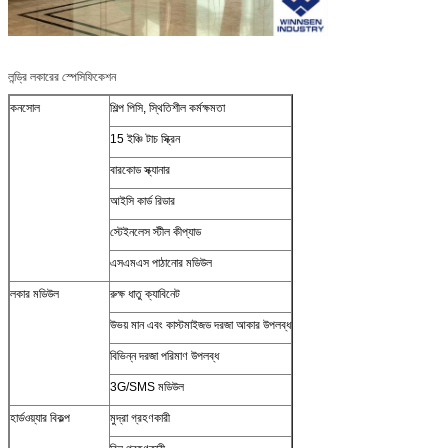
লন্ড্রি লকারের স্পেসিফিকেশন
কনসোল
শিল্প পিসি, স্থিতিশীল কর্মক্ষমতা
15 ইঞ্চি টাচ স্ক্রিন
বারকোড স্ক্যানার
আইসি কার্ড রিডার
স্টেইনলেস স্টীল কীপ্যাড
এসএমএস পাঠানোর মডিউল
লকার মডিউল
রুক্ষ ধাতু ক্যাবিনেট
উভয় মান এবং কাস্টমাইজড দরজা আকার উপলব্ধ
বিভিন্ন দরজা পরিমাণ উপলব্ধ
3G/SMS মডিউল
হার্ডওয়্যার বিকল্প
মুদ্রা গ্রহণকারী