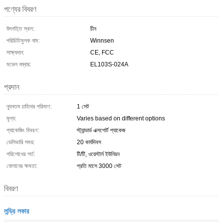
পণ্যের বিবরণ
উৎপত্তি স্থল:
চীন
পরিচিতিমুলক নাম:
Winnsen
সাক্ষ্যদান:
CE, FCC
মডেল নম্বার:
EL103S-024A
প্রদান
ন্যূনতম চাহিদার পরিমাণ:
1 সেট
মূল্য:
Varies based on different options
প্যাকেজিং বিবরণ:
স্ট্যান্ডার্ড এক্সপোর্ট প্যাকেজ
ডেলিভারি সময়:
20 কার্যদিবস
পরিশোধের শর্ত:
টি/টি, ওয়েস্টার্ন ইউনিয়ন
যোগানের ক্ষমতা:
প্রতি মাসে 3000 সেট
বিবরণ
লন্ড্রি লকার