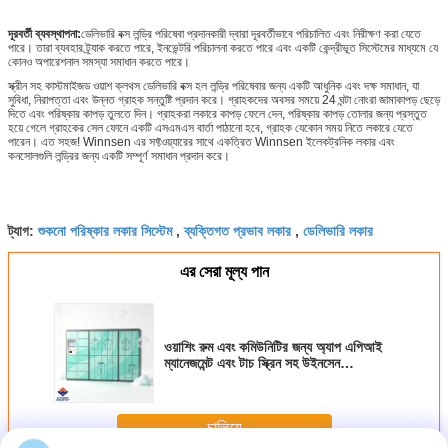
দূরবর্তী ব্যবস্থাপনা:
ডেলিভারি বক্স লন্ড্রি পরিষেবা প্রদানকারী দ্বারা দূরবর্তীভাবে পরিচালিত এবং নিরীক্ষণ করা যেতে
পারে। তারা ব্যবহার ট্র্যাক করতে পারে, ইনভেন্টরি পরিচালনা করতে পারে এবং একটি কেন্দ্রীভূত সিস্টেমের মাধ্যমে যে
কোনও অপারেশনাল সমস্যা সমাধান করতে পারে।
স্ক্রীন সহ কাস্টমাইজড ওয়াশ ক্লথস ডেলিভারি বক্স হল লন্ড্রি পরিষেবার জন্য একটি আধুনিক এবং দক্ষ সমাধান, যা
সুবিধা, নিরাপত্তা এবং উন্নত গ্রাহক সন্তুষ্টি প্রদান করে। গ্রাহকদের অবসর সময়ে 24 ঘন্টা নোংরা জামাকাপড় ছেড়ে
দিতে এবং পরিষ্কার কাপড় তুলতে দিন। গ্রাহকরা লকারে কাপড় ফেলে দেন, পরিষ্কার কাপড় তোলার জন্য প্রস্তুত
হয়ে গেলে গ্রাহকের সেল ফোনে একটি এসএমএস বার্তা পাঠানো হবে, গ্রাহক যেকোন সময় নিতে লকারে যেতে
পারেন। এত সহজ! Winnsen এর সফ্টওয়্যারের সাথে একত্রিত Winnsen ইলেকট্রনিক লকার এবং
কনসোলগুলি লন্ড্রির জন্য একটি সম্পূর্ণ সমাধান প্রদান করে।
শুকনো পরিষ্কার লকার সিস্টেম
ব্যক্তিগত প্রভাব লকার
ডেলিভারি লকার
ট্যাগ:
,
,
এর সেরা মূল্য পান
ওয়াশিং রুম এবং কমিউনিটির জন্য অ্যাপ এপিআই
ম্যানেজমেন্ট এবং টাচ স্ক্রিন সহ উইনসেন
ওয়াটারপ্রুফ স্মার্ট লন্ড্রি লকার
চালিয়ে