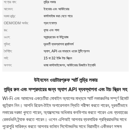
পণ্যের নাম:
লন্ড্রি লকার
আবেদন:
ইনডোর এবং আউটডোর
দরজা qty:
কাস্টমাইজ করা যেতে পারে
OEM/ODM অর্ডার:
গ্রহণযোগ্য
রঙ:
ধূসর এবং সাদা
ওএস:
অ্যান্ড্রয়েড বা উইন্ডোজ
সুবিধা:
দূরবর্তী ব্যবস্থাপনা প্ল্যাটফর্ম
বৈশিষ্ট্য:
অ্যাপ, API এর মাধ্যমে ওয়েব ইন্টিগ্রেশন
পর্দা:
15 বা 32 ইঞ্চি টাচ স্ক্রিন
অপশন:
ভাষা কাস্টমাইজেশন, আউটডোর ডিজাইন ইত্যাদি
উইনসেন ওয়াটারপ্রুফ স্মার্ট লন্ড্রি লকার
লন্ড্রি রুম এবং সম্প্রদায়ের জন্য অ্যাপ API ব্যবস্থাপনা এবং টাচ স্ক্রিন সহ
Wi-Fi এবং আমাদের একচেটিয়া মোবাইল অ্যাপের মাধ্যমে স্মার্ট লকারগুলির সম্পূর্ণ রিমোট
কন্ট্রোল নিন। আপনি রিয়েল-টাইম অপারেশনাল স্থিতি পরীক্ষা করতে পারেন, দূরবর্তীভাবে
লকারের দরজা খুলতে পারেন, অ্যাক্সেসের অধিকার কনফিগার করতে পারেন এবং ব্যবহারের
রেকর্ডগুলি ট্র্যাক করতে পারেন। ওপেন এপিআই আপনার ব্যবসায়িক প্রক্রিয়াগুলির সাথে
পুরোপুরি সারিবদ্ধ করতে আপনার বর্তমান সিস্টেমগুলির সাথে বিরামহীন একীকরণ সক্ষম