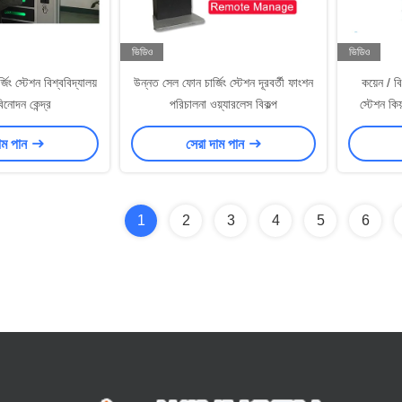
ভিডিও
ভিডিও
িং স্টেশন বিশ্ববিদ্যালয়
উন্নত সেল ফোন চার্জিং স্টেশন দূরবর্তী ফাংশন
কয়েন / বি
নোদন কেন্দ্র
পরিচালনা ওয়্যারলেস বিকল্প
স্টেশন কি
াম পান
সেরা দাম পান
1
2
3
4
5
6