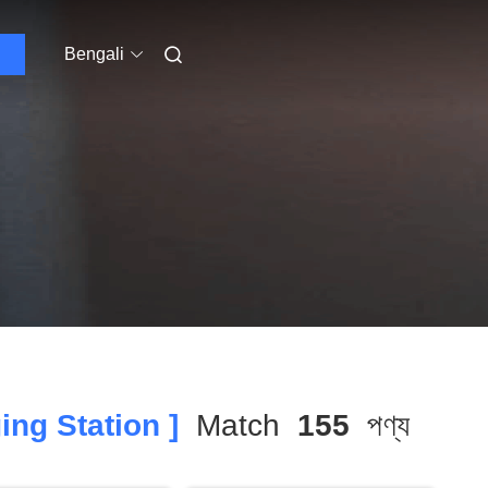
Bengali
ng Station ]
Match
155
পণ্য