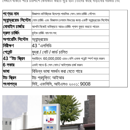
সেখানে থাকতে পারে চারপাশে কেনাকাটা করতে দূরে হাঁটা।তাদের কাছে দাঁড়ানোর দরকার নেই
পণ্যের নাম
বিজ্ঞাপন বাণিজ্যিক উদ্দেশ্য পাবলিক সেল ফোন চার্জিং স্টেশন
অ্যান্ড্রয়েড সিস্টেম
ফোন চার্জিং এবং বিজ্ঞাপন চলমান উভয়ের জন্য একটি অ্যান্ড্রয়েড সিস্টেম
মোবাইল চার্জার
আপনি নিজেই ভবিষ্যতে আরও চার্জিং প্লাগ যুক্ত করতে পারেন
দ্রুত চার্জিং
কুইক চার্জিং ফাংশন সহ
অপারেটিং সিস্টেম
অ্যান্ড্রয়েড
নিরীক্ষণ
43 "এলসিডি
পেমেন্ট
মুদ্রা / নোট / কার্ড চালিত
43 "টাচ স্ক্রিন
স্থায়িত্ব: 60,000,000 এরও বেশি একক পয়েন্ট স্পর্শ সহ্য করুন
6 লকার
একই সাথে 6 সেল ফোন / আইপ্যাড চার্জ করুন
ভাষা
বিভিন্ন ভাষা সমর্থন করা যেতে পারে
টাচ স্ক্রিন
টাচ প্রযুক্তি: আইআর
শংসাপত্র
সিই, এফসিসি, আইএসও ২০০১: 9008