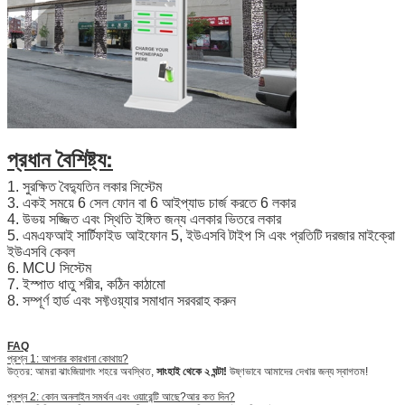
প্রধান বৈশিষ্ট্য:
1. সুরক্ষিত বৈদ্যুতিন লকার সিস্টেম
3. একই সময়ে 6 সেল ফোন বা 6 আইপ্যাড চার্জ করতে 6 লকার
4. উভয় সজ্জিত এবং স্থিতি ইঙ্গিত জন্য এলকার ভিতরে লকার
5. এমএফআই সার্টিফাইড আইফোন 5, ইউএসবি টাইপ সি এবং প্রতিটি দরজার মাইক্রো
ইউএসবি কেবল
6. MCU সিস্টেম
7. ইস্পাত ধাতু শরীর, কঠিন কাঠামো
8. সম্পূর্ণ হার্ড এবং সফ্টওয়্যার সমাধান সরবরাহ করুন
FAQ
প্রশ্ন 1: আপনার কারখানা কোথায়?
উত্তর: আমরা ঝাংজিয়াগাং শহরে অবস্থিত,
সাংহাই থেকে ২ ঘন্টা!
উষ্ণভাবে আমাদের দেখার জন্য স্বাগতম!
প্রশ্ন 2: কোন অনলাইন সমর্থন এবং ওয়ারেন্টি আছে?আর কত দিন?