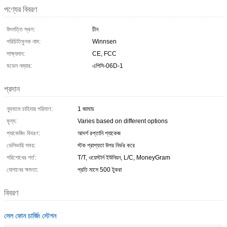
পণ্যের বিবরণ
উৎপত্তি স্থল:
চীন
পরিচিতিমুলক নাম:
Winnsen
সাক্ষ্যদান:
CE, FCC
মডেল নম্বার:
এপিসি-06D-1
প্রদান
ন্যূনতম চাহিদার পরিমাণ:
1 জামায়
মূল্য:
Varies based on different options
প্যাকেজিং বিবরণ:
আদর্শ রপ্তানি প্যাকেজ
ডেলিভারি সময়:
স্টক প্রাপ্যতা উপর নির্ভর করে
পরিশোধের শর্ত:
T/T, ওয়েস্টার্ন ইউনিয়ন, L/C, MoneyGram
যোগানের ক্ষমতা:
প্রতি মাসে 500 টুকরা
বিবরণ
সেল ফোন চার্জিং স্টেশন