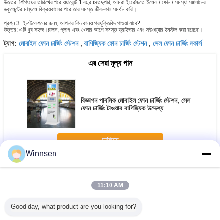
উত্তর: শিপিংয়ের তারিখের পরে ওয়ারেন্টি 1 বছর isতদুপরি, আমরা ইংরেজিতে ইমেল / ফোন / সমস্যা সমাধানের
ডকুমেন্টের মাধ্যমে বিক্রয়কালের পরে তার সমস্ত জীবনকাল সমর্থন করি।
প্রশ্ন 3: ইনস্টলেশনের জন্য, আপনার কি কোনও প্রযুক্তিবিদ পাওয়া যাবে?
উত্তর: এটি খুব সহজ।চালান, প্লাগ এবং খেলার আগে সমস্ত ড্রাইভার এবং সফ্টওয়্যার ইনস্টল করা রয়েছে।
মোবাইল ফোন চার্জিং স্টেশন
বাণিজ্যিক ফোন চার্জিং স্টেশন
সেল ফোন চার্জিং লকার্স
ট্যাগ:
,
,
এর সেরা মূল্য পান
বিজ্ঞাপন পাবলিক মোবাইল ফোন চার্জিং স্টেশন, সেল
ফোন চার্জিং টাওয়ার বাণিজ্যিক উদ্দেশ্য
চালিয়ে
Winnsen
সেল ফোন চার্জিং স্টেশন
অধিক
11:10 AM
Good day, what product are you looking for?