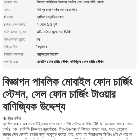
পণ্যের নাম:
বিজ্ঞাপন বাণিজ্যিক উদ্দেশ্য পাবলিক সেল ফোন চার্জিং স্টেশন
ভাষা:
বিভিন্ন ভাষা সমর্থন করা যেতে পারে
6 লকার:
সুরক্ষিত বৈদ্যুতিন লকার
চার্জার কেবল দৈর্ঘ্য:
4 থেকে 5.9 ফুট
অতি-বর্তমান সুরক্ষা:
অতি-বর্তমান সুরক্ষা সহ With
সামঞ্জস্যপূর্ণ ব্র্যান্ড:
বহু
শক্তির উৎস:
বৈদ্যুতিক
নিয়ন্ত্রণ ব্যবস্থা:
অ্যান্ড্রয়েড সিস্টেম
মোবাইল ফোন চার্জিং স্টেশন
বাণিজ্যিক ফোন চার্জিং স্টেশন
লক্ষণীয় করা:
,
বিজ্ঞাপন পাবলিক মোবাইল ফোন চার্জিং
স্টেশন, সেল ফোন চার্জিং টাওয়ার
বাণিজ্যিক উদ্দেশ্য
পণ্যের বর্ণনা
সুরক্ষিত লকার এর সাথে উইনসেন সেল ফোন চার্জিং স্টেশন এপিসি -06 ডি আমানত লকার, ফোন
চার্জার এবং এলসিডি বিজ্ঞাপন প্রদর্শনকে "থ্রি-ইন-ওয়ান" হিসাবে সংহত করে, যাতে লোকেরা
তাদের সেল ফোনটি চার্জের জন্য সংযুক্ত করতে পারে, তারা হয় বিজ্ঞাপনের ভিডিওগুলি দেখতে বা