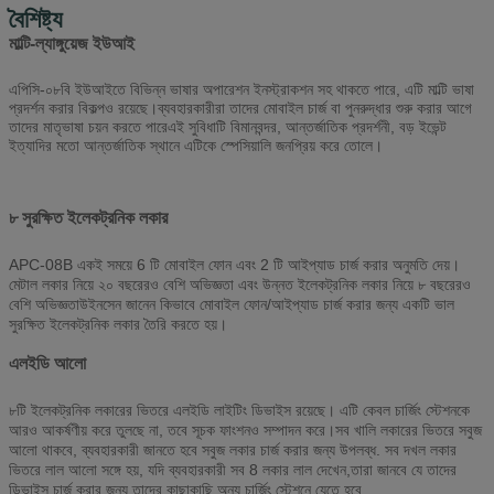
স্টিলের দেহ
পেটেন্ট নকশা. ভাল মানের ইস্পাত শরীর, দীর্ঘমেয়াদী ব্যবহারের সঙ্গে
বৈশিষ্ট্য
দাঁড়ানো, রঙ কাস্টমাইজ করা যাবে
মাল্টি-ল্যাঙ্গুয়েজ ইউআই
হার্ডওয়্যার অপশন
মুদ্রা গ্রহণকারী, বিল গ্রহণকারী, কার্ড রিডার, ফিঙ্গারপ্রিন্ট স্ক্যানার,
বারকোড স্ক্যানার, টিকিট প্রিন্টার
এপিসি-০৮বি ইউআইতে বিভিন্ন ভাষার অপারেশন ইনস্ট্রাকশন সহ থাকতে পারে, এটি মাল্টি ভাষা
প্রদর্শন করার বিকল্পও রয়েছে।ব্যবহারকারীরা তাদের মোবাইল চার্জ বা পুনরুদ্ধার শুরু করার আগে
ওয়াইফাই, থ্রিজি
তাদের মাতৃভাষা চয়ন করতে পারেএই সুবিধাটি বিমানবন্দর, আন্তর্জাতিক প্রদর্শনী, বড় ইভেন্ট
ইত্যাদির মতো আন্তর্জাতিক স্থানে এটিকে স্পেসিয়ালি জনপ্রিয় করে তোলে।
যদি আপনি যে অংশটি যোগ করতে চান তা উপরে অন্তর্ভুক্ত না হয়, দয়া
করে আমাদের জিজ্ঞাসা করুন।
কাজের ভোল্টেজ
100-240 ভোল্ট, 50/60Hz
৮ সুরক্ষিত ইলেকট্রনিক লকার
অপারেটিং তাপমাত্রা
0 ~ 50 °C
APC-08B একই সময়ে 6 টি মোবাইল ফোন এবং 2 টি আইপ্যাড চার্জ করার অনুমতি দেয়।
সার্টিফিকেট
সিই, এফসিসি
মেটাল লকার নিয়ে ২০ বছরেরও বেশি অভিজ্ঞতা এবং উন্নত ইলেকট্রনিক লকার নিয়ে ৮ বছরেরও
বেশি অভিজ্ঞতাউইনসেন জানেন কিভাবে মোবাইল ফোন/আইপ্যাড চার্জ করার জন্য একটি ভাল
সুরক্ষিত ইলেকট্রনিক লকার তৈরি করতে হয়।
এলইডি আলো
৮টি ইলেকট্রনিক লকারের ভিতরে এলইডি লাইটিং ডিভাইস রয়েছে। এটি কেবল চার্জিং স্টেশনকে
আরও আকর্ষণীয় করে তুলছে না, তবে সূচক ফাংশনও সম্পাদন করে।সব খালি লকারের ভিতরে সবুজ
আলো থাকবে, ব্যবহারকারী জানতে হবে সবুজ লকার চার্জ করার জন্য উপলব্ধ. সব দখল লকার
ভিতরে লাল আলো সঙ্গে হয়, যদি ব্যবহারকারী সব 8 লকার লাল দেখেন,তারা জানবে যে তাদের
ডিভাইস চার্জ করার জন্য তাদের কাছাকাছি অন্য চার্জিং স্টেশনে যেতে হবে.