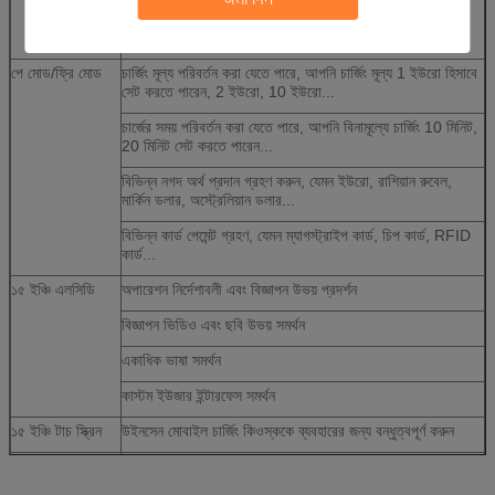
আলো খালি লকার জন্য দাঁড়িয়েছে, লাল আলো
দখলকৃত লকারের জন্য দাঁড়িয়েছে
পে মোড/ফ্রি মোড
চার্জিং মূল্য পরিবর্তন করা যেতে পারে, আপনি চার্জিং মূল্য 1 ইউরো হিসাবে
সেট করতে পারেন, 2 ইউরো, 10 ইউরো...
চার্জের সময় পরিবর্তন করা যেতে পারে, আপনি বিনামূল্যে চার্জিং 10 মিনিট,
20 মিনিট সেট করতে পারেন...
বিভিন্ন নগদ অর্থ প্রদান গ্রহণ করুন, যেমন ইউরো, রাশিয়ান রুবেল,
মার্কিন ডলার, অস্ট্রেলিয়ান ডলার...
বিভিন্ন কার্ড পেমেন্ট গ্রহণ, যেমন ম্যাগস্ট্রাইপ কার্ড, চিপ কার্ড, RFID
কার্ড...
১৫ ইঞ্চি এলসিডি
অপারেশন নির্দেশাবলী এবং বিজ্ঞাপন উভয় প্রদর্শন
বিজ্ঞাপন ভিডিও এবং ছবি উভয় সমর্থন
একাধিক ভাষা সমর্থন
কাস্টম ইউজার ইন্টারফেস সমর্থন
১৫ ইঞ্চি টাচ স্ক্রিন
উইনসেন মোবাইল চার্জিং কিওস্ককে ব্যবহারের জন্য বন্ধুত্বপূর্ণ করুন
কম্পিউটার
স্থিতিশীল শিল্প কম্পিউটার সিস্টেম, আপনার রক্ষণাবেক্ষণ ন্যূনতম কমাতে