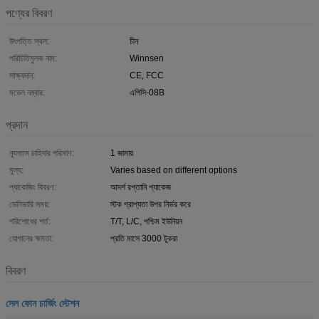
পণ্যের বিবরণ
উৎপত্তি স্থল:
চীন
পরিচিতিমুলক নাম:
Winnsen
সাক্ষ্যদান:
CE, FCC
মডেল নম্বার:
এপিসি-08B
প্রদান
ন্যূনতম চাহিদার পরিমাণ:
1 জামায়
মূল্য:
Varies based on different options
প্যাকেজিং বিবরণ:
আদর্শ রপ্তানি প্যাকেজ
ডেলিভারি সময়:
স্টক প্রাপ্যতা উপর নির্ভর করে
পরিশোধের শর্ত:
T/T, L/C, পশ্চিম ইউনিয়ন
যোগানের ক্ষমতা:
প্রতি মাসে 3000 টুকরা
বিবরণ
সেল ফোন চার্জিং স্টেশন