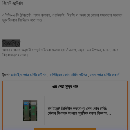
রিমোট কন্ট্রোল
এপিসি-০৮ডি ইন্টারনেট, ল্যান ক্যাবল, ওয়াইফাই, থ্রিজি বা অন্য যে কোনো সমাধানের মাধ্যমে
দূরবর্তীভাবে নিয়ন্ত্রিত হতে পারে।
বিজ্ঞপ্তি
আপনার ধারণা অনুযায়ী সম্পূর্ণ পরিষেবা দেওয়া হয় √ নকশা, নমুনা, ভর উত্পাদন, চালান, এবং
বিক্রয়োত্তর সেবা।
মোবাইল ফোন চার্জিং স্টেশন
বাণিজ্যিক ফোন চার্জিং স্টেশন
সেল ফোন চার্জিং লকার্স
ট্যাগ:
,
,
এর সেরা মূল্য পান
মল ইভেন্ট ডিজিটাল লকযোগ্য সেল ফোন চার্জিং
স্টেশন কিওস্ক টাওয়ার সুরক্ষিত লকার বিজ্ঞাপন
স্ক্রিন ইউভি আলো