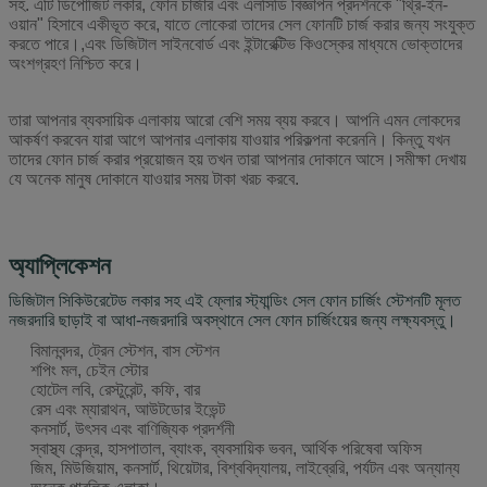
সহ
. এটি ডিপোজিট লকার, ফোন চার্জার এবং এলসিডি বিজ্ঞাপন প্রদর্শনকে "থ্রি-ইন-
ওয়ান" হিসাবে একীভূত করে, যাতে লোকেরা তাদের সেল ফোনটি চার্জ করার জন্য সংযুক্ত
করতে পারে।,এবং ডিজিটাল সাইনবোর্ড এবং ইন্টারেক্টিভ কিওস্কের মাধ্যমে ভোক্তাদের
অংশগ্রহণ নিশ্চিত করে।
তারা আপনার ব্যবসায়িক এলাকায় আরো বেশি সময় ব্যয় করবে। আপনি এমন লোকদের
আকর্ষণ করবেন যারা আগে আপনার এলাকায় যাওয়ার পরিকল্পনা করেননি। কিন্তু যখন
তাদের ফোন চার্জ করার প্রয়োজন হয় তখন তারা আপনার দোকানে আসে।সমীক্ষা দেখায়
যে অনেক মানুষ দোকানে যাওয়ার সময় টাকা খরচ করবে.
অ্যাপ্লিকেশন
ডিজিটাল সিকিউরেটেড লকার সহ এই ফ্লোর স্ট্যান্ডিং সেল ফোন চার্জিং স্টেশনটি মূলত
নজরদারি ছাড়াই বা আধা-নজরদারি অবস্থানে সেল ফোন চার্জিংয়ের জন্য লক্ষ্যবস্তু।
বিমানবন্দর, ট্রেন স্টেশন, বাস স্টেশন
শপিং মল, চেইন স্টোর
হোটেল লবি, রেস্টুরেন্ট, কফি, বার
রেস এবং ম্যারাথন, আউটডোর ইভেন্ট
কনসার্ট, উৎসব এবং বাণিজ্যিক প্রদর্শনী
স্বাস্থ্য কেন্দ্র, হাসপাতাল, ব্যাংক, ব্যবসায়িক ভবন, আর্থিক পরিষেবা অফিস
জিম, মিউজিয়াম, কনসার্ট, থিয়েটার, বিশ্ববিদ্যালয়, লাইব্রেরি, পর্যটন এবং অন্যান্য