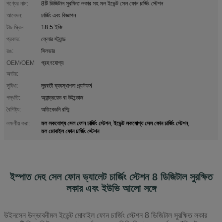
পণ্যের নাম:
8টি ডিজিটাল সুরক্ষিত লকার সহ মল ইভেন্ট সেল ফোন চার্জিং স্টেশন
আবেদন:
চার্জিং এবং বিজ্ঞাপন
টাচ স্ক্রিন:
18.5 ইঞ্চি
প্রকার:
ফ্লোর স্ট্যান্ড
রঙ:
সিলভার
OEM/OEM
গ্রহণযোগ্য
অর্ডার:
সুবিধা:
দূরবর্তী ব্যবস্থাপনা প্ল্যাটফর্ম
পদ্ধতি:
অ্যান্ড্রয়েড বা উইন্ডোজ
বৈশিষ্ট্য:
অতিবেগুনি রশ্মি
মল লকযোগ্য সেল ফোন চার্জিং স্টেশন
ইভেন্ট লকযোগ্য সেল ফোন চার্জিং স্টেশন
লক্ষণীয় করা:
,
,
মল মোবাইল ফোন চার্জিং স্টেশন
ইস্পাত দেহ সেল ফোন ভ্যালেট চার্জিং স্টেশন 8 ডিজিটাল সুরক্ষিত
লকার এবং ইউভি আলো সঙ্গে
উইনসেন উদ্ভাবনী
মল ইভেন্ট মোবাইল ফোন চার্জিং স্টেশন 8 ডিজিটাল সুরক্ষিত লকার